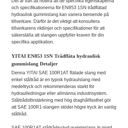
Det är värt att notera att de specifika egenskaperna
och specifikationerna för EN853 1SN trådflätad
hydraulisk gummislang kan variera beroende på
tillverkare. Därför är det viktigt att konsultera
tillverkarens riktlinjer och specifikationer för att
säkerställa att slangen uppfyller kraven för din
specifika applikation.
YITAI EN853 1SN Trådfläta hydraulisk
gummislang Detaljer
Denna YITAI SAE 100R1AT flätade slang med
enkel ståltråd är en typisk hydraulslang med
medeltryck och rekommenderas starkt för
hydraulledningar eller allmänna industrisystem.
Ståltrådsförstärkning med hög draghållfasthet gör
att SAE 100R1-slangen stöder högre tryck än vanlig
ståltråd.
SAE 100R1AT ståltrådsvävd gummislang är gjord