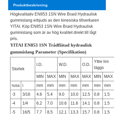
Produktbeskrivning
Högkvalitativ EN853 1SN Wire Braid Hydraulisk
gummislang erbjuds av den kinesiska tillverkaren
YITAI. Köp EN853 1SN Wire Braid Hydraulisk
gummislang som är av hög kvalitet direkt till lågt
pris.
YITAI EN853 1SN Trådflätad hydraulisk
gummislang Parameter (Specifikation)
Yttre lim
I.D.
W.D.
O.D.
läggs
Storlek
MIN
MAX
MIN
MAX
MAX
MIN
MAX
rusa
i
mm
mm
mm
mm
mm
mm
mm
-3
3/16
4.6
5.4
9.0
10.0
12.5
0.8
1.5
-4
1/4
6.2
7.0
10.6
11.6
14.1
0.8
1.5
-5
16/5
7.7
8.5
12.1
13.3
15.7
0.8
1.5