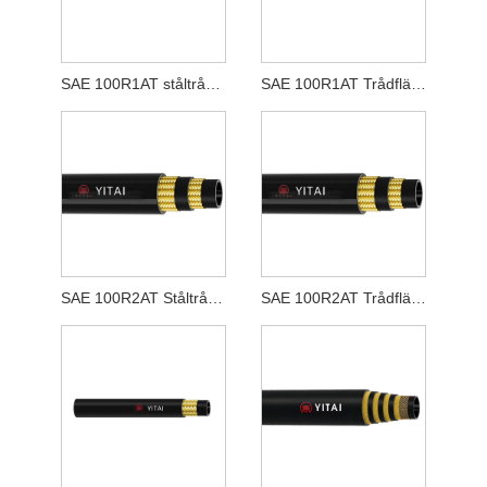
SAE 100R1AT ståltråd vävd gummislang
SAE 100R1AT Trådflätad hydraulisk gummislang
SAE 100R2AT Ståltrådsvävd gummislang
SAE 100R2AT Trådflätad hydraulisk gummislang