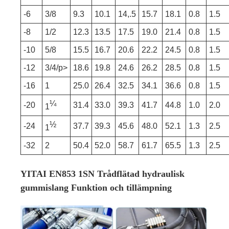
-6
3/8
9.3
10.1
14,.5
15.7
18.1
0.8
1.5
-8
1/2
12.3
13.5
17.5
19.0
21.4
0.8
1.5
-10
5/8
15.5
16.7
20.6
22.2
24.5
0.8
1.5
-12
3/4/p>
18.6
19.8
24.6
26.2
28.5
0.8
1.5
-16
1
25.0
26.4
32.5
34.1
36.6
0.8
1.5
¼
-20
31.4
33.0
39.3
41.7
44.8
1.0
2.0
1
½
-24
37.7
39.3
45.6
48.0
52.1
1.3
2.5
1
-32
2
50.4
52.0
58.7
61.7
65.5
1.3
2.5
YITAI EN853 1SN Trådflätad hydraulisk
gummislang Funktion och tillämpning