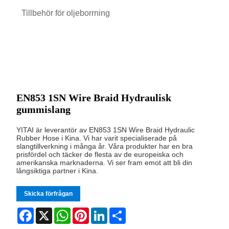
Tillbehör för oljeborrning
EN853 1SN Wire Braid Hydraulisk
gummislang
YITAI är leverantör av EN853 1SN Wire Braid Hydraulic
Rubber Hose i Kina. Vi har varit specialiserade på
slangtillverkning i många år. Våra produkter har en bra
prisfördel och täcker de flesta av de europeiska och
amerikanska marknaderna. Vi ser fram emot att bli din
långsiktiga partner i Kina.
Skicka förfrågan
Facebook
X
WhatsApp
Pinterest
LinkedIn
Share