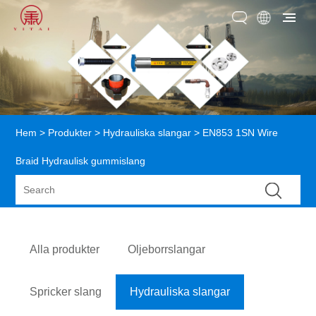
Hem
>
Produkter
>
Hydrauliska slangar
> EN853 1SN Wire
Braid Hydraulisk gummislang
Alla produkter
Oljeborrslangar
Spricker slang
Hydrauliska slangar