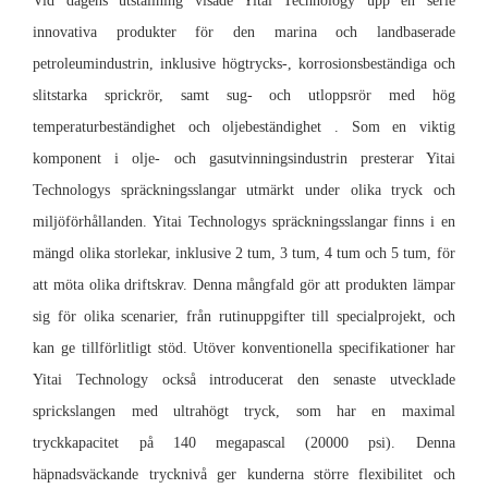
Vid dagens utställning visade Yitai Technology upp en serie
innovativa produkter för den marina och landbaserade
petroleumindustrin, inklusive högtrycks-, korrosionsbeständiga och
slitstarka sprickrör, samt sug- och utloppsrör med hög
temperaturbeständighet och oljebeständighet . Som en viktig
komponent i olje- och gasutvinningsindustrin presterar Yitai
Technologys spräckningsslangar utmärkt under olika tryck och
miljöförhållanden. Yitai Technologys spräckningsslangar finns i en
mängd olika storlekar, inklusive 2 tum, 3 tum, 4 tum och 5 tum, för
att möta olika driftskrav. Denna mångfald gör att produkten lämpar
sig för olika scenarier, från rutinuppgifter till specialprojekt, och
kan ge tillförlitligt stöd. Utöver konventionella specifikationer har
Yitai Technology också introducerat den senaste utvecklade
sprickslangen med ultrahögt tryck, som har en maximal
tryckkapacitet på 140 megapascal (20000 psi). Denna
häpnadsväckande trycknivå ger kunderna större flexibilitet och