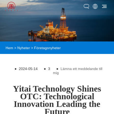
Hem
>
Nyheter
>
Företagsnyheter
●
2024-05-14
●
3
●
Lämna ett meddelande till
mig
Yitai Technology Shines
OTC: Technological
Innovation Leading the
Future