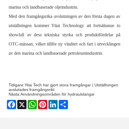
marina och landbaserade oljeindustrin.
Med den framgångsrika avslutningen av den första dagen av
utställningen kommer Yitai Technology att fortsätta
nue to
show
fall av dess tekniska styrka och produktfördelar på
OTC-mässan, vilket tillför ny vitalitet och fart i utvecklingen
av den marina och landbaserade petroleumindustrin.
Tidigare:
Yitai Tech har gjort stora framgångar | Utställningen
avslutades framgångsrikt
Nästa:
Användningsområden för hydraulslangar
Facebook
X
WhatsApp
Pinterest
LinkedIn
Share