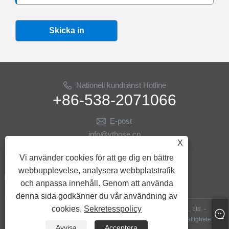
Skicka in
Nationell kundtjänst Hotline
+86-538-2071066
E-post
info@ythose.cn
X
FÖLJ OSS
Vi använder cookies för att ge dig en bättre
webbupplevelse, analysera webbplatstrafik
och anpassa innehåll. Genom att använda
denna sida godkänner du vår användning av
cookies.
Sekretesspolicy
Copyright © 2023 Shandong Yitai Hydraulic Technology Co., Ltd. -
Oljeborrslangar, hydraulsslangar, oljeborrningstillbehör - Alla rättigheter
Avvisa
Acceptera