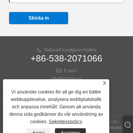
Skicka in
Nationell kundtjänst Hotline
+86-538-2071066
E-post
info@ythose.cn
X
FÖLJ OSS
Vi använder cookies för att ge dig en bättre
webbupplevelse, analysera webbplatstrafik
och anpassa innehåll. Genom att använda
denna sida godkänner du vår användning av
cookies.
Sekretesspolicy
Copyright © 2023 Shandong Yitai Hydraulic Technology Co., Ltd. -
Oljeborrslangar, hydraulsslangar, oljeborrningstillbehör - Alla rättigheter
Avvisa
Acceptera