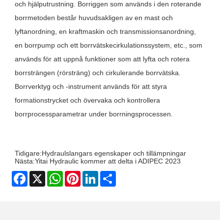
och hjälputrustning. Borriggen som används i den roterande
borrmetoden består huvudsakligen av en mast och
lyftanordning, en kraftmaskin och transmissionsanordning,
en borrpump och ett borrvätskecirkulationssystem, etc., som
används för att uppnå funktioner som att lyfta och rotera
borrsträngen (rörsträng) och cirkulerande borrvätska.
Borrverktyg och -instrument används för att styra
formationstrycket och övervaka och kontrollera
borrprocessparametrar under borrningsprocessen.
Tidigare:
Hydraulslangars egenskaper och tillämpningar
Nästa:
Yitai Hydraulic kommer att delta i ADIPEC 2023
Facebook
X
WhatsApp
Pinterest
LinkedIn
Share