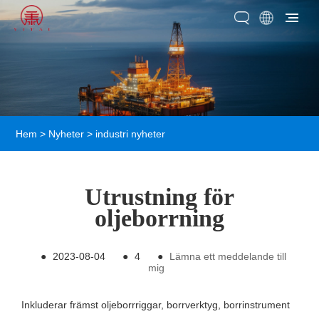
Hem
>
Nyheter
>
industri nyheter
Utrustning för
oljeborrning
●
2023-08-04
●
4
●
Lämna ett meddelande till
mig
Inkluderar främst oljeborrriggar, borrverktyg, borrinstrument