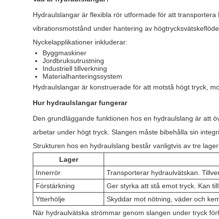
Hydraulslangar är flexibla rör utformade för att transportera 
vibrationsmotstånd under hantering av högtrycksvätskeflöde
Nyckelapplikationer inkluderar:
Byggmaskiner
Jordbruksutrustning
Industriell tillverkning
Materialhanteringssystem
Hydraulslangar är konstruerade för att motstå högt tryck, m
Hur hydraulslangar fungerar
Den grundläggande funktionen hos en hydraulslang är att öv
arbetar under högt tryck. Slangen måste bibehålla sin integrit
Strukturen hos en hydraulslang består vanligtvis av tre lager
Lager
Innerrör
Transporterar hydraulvätskan. Tillv
Förstärkning
Ger styrka att stå emot tryck. Kan tillv
Ytterhölje
Skyddar mot nötning, väder och kemika
När hydraulvätska strömmar genom slangen under tryck förhin