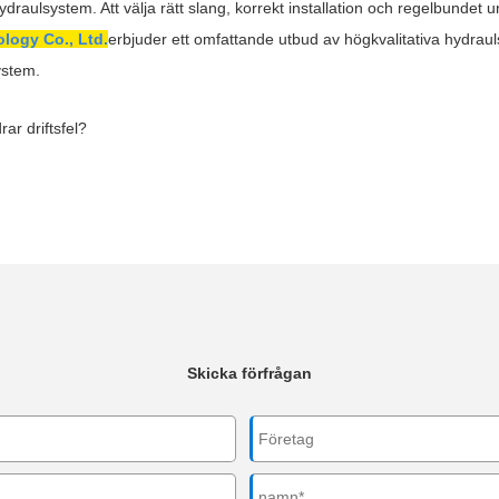
raulsystem. Att välja rätt slang, korrekt installation och regelbundet und
logy Co., Ltd.
erbjuder ett omfattande utbud av högkvalitativa hydrauls
system.
ar driftsfel?
Skicka förfrågan