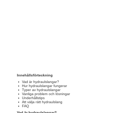
Innehållsförteckning
Vad är hydraulslangar?
Hur hydraulslangar fungerar
Typer av hydraulslangar
Vanliga problem och lösningar
Underhållstips
Att välja rätt hydraulslang
FAQ
Vad är hydraulslangar?