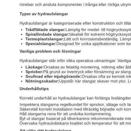
rörelser och ansluta komponenter i trånga eller rörliga utr
Typer av hydraulslangar
Hydraulslangar är kategoriserade efter konstruktion och till
Trådflätade slangar:
Lämplig för medel- till högtryckssys
Spirallindade slangar:
Idealisk för extremt högtryckssyst
Termoplastslangar:
Lätt och korrosionsbeständig. Lämpli
Specialslangar:
Designad för unika applikationer som k
Vanliga problem och lösningar
Hydraulslangar står inför olika operativa utmaningar. Vanlig
Läckage:
Orsakas av felaktig montering, nötning eller ål
Spricker:
På grund av övertryck eller försämring av slan
Svullnad eller mjukgörande:
Orsakas ofta av kemisk ink
Nötningsskador:
Uppstår när slangar skaver mot ytor. L
Underhållstips
Korrekt underhåll av hydraulslangar kan förlänga livslängde
Inspektera slangarna regelbundet för sprickor, slitage och lä
Säkerställ korrekt installation med tillräcklig böjradie och ko
Håll slangarna rena för att undvika kontaminering.
Byt ut slangar baserat på tillverkarens rekommenderade inter
Övervaka hydraulvätskans kvalitet och temperatur för att m
Att välja rätt hydraulslang