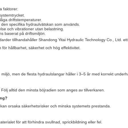
a faktorer:
 systemtrycket.
låga driftstemperaturer.
t den specifika hydraulvätskan som används.
örelse och vibrationer utan belastning.
s baserat på driftsmiljön.
darder tillhandahåller Shandong Yitai Hydraulic Technology Co., Ltd. ett
 för hållbarhet, säkerhet och hög effektivitet.
miljö, men de flesta hydraulslangar håller i 3–5 år med korrekt underhå
ölj alltid den minsta böjradien som anges av tillverkaren.
ang?
 kan orsaka säkerhetsrisker och minska systemets prestanda.
?
erialet för att förhindra svullnad, sprickbildning eller fel.