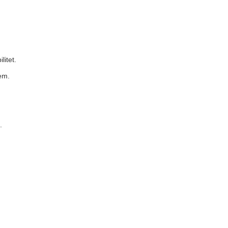
litet.
em.
.