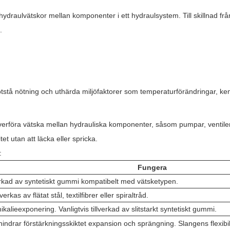
hydraulvätskor mellan komponenter i ett hydraulsystem. Till skillnad från
.
otstå nötning och uthärda miljöfaktorer som temperaturförändringar, ke
erföra vätska mellan hydrauliska komponenter, såsom pumpar, ventiler 
et utan att läcka eller spricka.
:
Fungera
erkad av syntetiskt gummi kompatibelt med vätsketypen.
erkas av flätat stål, textilfibrer eller spiraltråd.
lieexponering. Vanligtvis tillverkad av slitstarkt syntetiskt gummi.
drar förstärkningsskiktet expansion och sprängning. Slangens flexibili