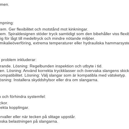
ymmen.
ämpning:
tem. Ger flexibilitet och motstånd mot kinkningar.
em. Spiraldesignen stöder tryck samtidigt som den bibehåller viss flexibi
g för lågt till medeltryck och mindre nötande miljöer.
emikalieöverföring, extrema temperaturer eller hydrauliska hammarsyst
a problem inkluderar:
drande. Lösning: Regelbunden inspektion och utbyte i tid.
gen. Lösning: Använd korrekta tryckklasser och övervaka slangens skick
ompatibilitet. Lösning: Välj slangar som är kompatibla med vätsketyp.
ösning: Installera skyddshylsor eller dra om slangarna.
n och förhindra systemfel:
ckor.
rrekta kopplingar.
valler eller när tecken på slitage uppstår.
inska belastningen på slangarna.