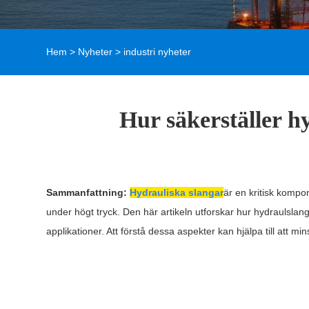
Hem
>
Nyheter
>
industri nyheter
Hur säkerställer h
Sammanfattning:
Hydrauliska slangar
är en kritisk kompon
under högt tryck. Den här artikeln utforskar hur hydraulslan
applikationer. Att förstå dessa aspekter kan hjälpa till att m