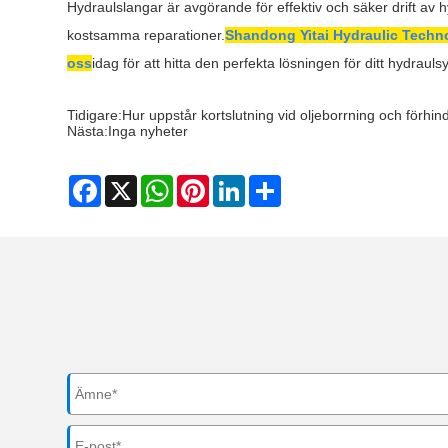
Hydraulslangar är avgörande för effektiv och säker drift av hyd
kostsamma reparationer.
Shandong Yitai Hydraulic Techno
oss
idag för att hitta den perfekta lösningen för ditt hydraul
Tidigare:
Hur uppstår kortslutning vid oljeborrning och förhindr
Nästa:
Inga nyheter
Facebook
X
WhatsApp
Pinterest
LinkedIn
Share