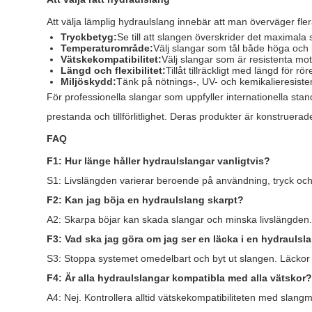
Att välja lämplig hydraulslang innebär att man överväger fler
Tryckbetyg:
Se till att slangen överskrider det maximala
Temperaturområde:
Välj slangar som tål både höga och 
Vätskekompatibilitet:
Välj slangar som är resistenta mo
Längd och flexibilitet:
Tillåt tillräckligt med längd för r
Miljöskydd:
Tänk på nötnings-, UV- och kemikalieresisten
För professionella slangar som uppfyller internationella stan
prestanda och tillförlitlighet. Deras produkter är konstruerade
FAQ
F1: Hur länge håller hydraulslangar vanligtvis?
S1: Livslängden varierar beroende på användning, tryck och 
F2: Kan jag böja en hydraulslang skarpt?
A2: Skarpa böjar kan skada slangar och minska livslängden. F
F3: Vad ska jag göra om jag ser en läcka i en hydraulsl
S3: Stoppa systemet omedelbart och byt ut slangen. Läckor
F4: Är alla hydraulslangar kompatibla med alla vätskor
A4: Nej. Kontrollera alltid vätskekompatibiliteten med slangmat